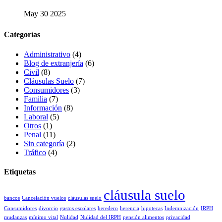
May 30 2025
Categorías
Administrativo
(4)
Blog de extranjería
(6)
Civil
(8)
Cláusulas Suelo
(7)
Consumidores
(3)
Familia
(7)
Información
(8)
Laboral
(5)
Otros
(1)
Penal
(11)
Sin categoría
(2)
Tráfico
(4)
Etiquetas
cláusula suelo
bancos
Cancelación vuelos
cláusulas suelo
Consumidores
divorcio
gastos escolares
heredero
herencia
hipotecas
Indemnización
IRPH
mudanzas
mínimo vital
Nulidad
Nulidad del IRPH
pensión alimentos
privacidad