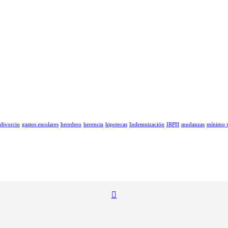
divorcio
gastos escolares
heredero
herencia
hipotecas
Indemnización
IRPH
mudanzas
mínimo v