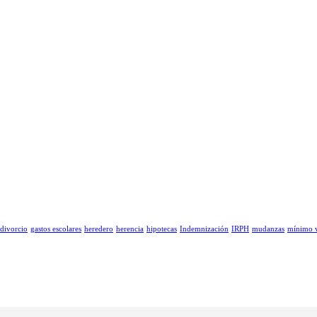
divorcio
gastos escolares
heredero
herencia
hipotecas
Indemnización
IRPH
mudanzas
mínimo v