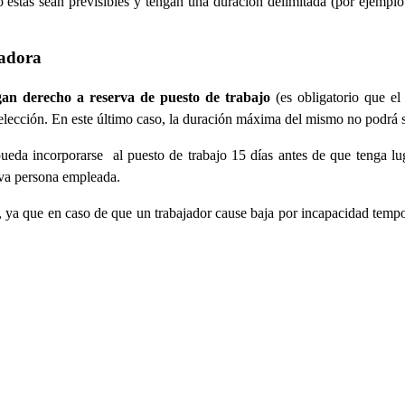
éstas sean previsibles y tengan una duración delimitada (por ejemplo
jadora
ngan derecho a reserva de puesto de trabajo
(es obligatorio que el 
 selección. En este último caso, la duración máxima del mismo no podrá 
pueda incorporarse
al puesto de trabajo 15 días antes de que tenga lu
ueva persona empleada.
o, ya que en caso de que un trabajador cause baja por incapacidad tempor