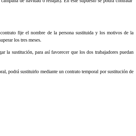
 campaña de navidad o rebajas). En este supuesto se podrá contratar
contrato fije el nombre de la persona sustituida y los motivos de la
superar los tres meses.
gar la sustitución, para así favorecer que los dos trabajadores puedan
al, podrá sustituirlo mediante un contrato temporal por sustitución de