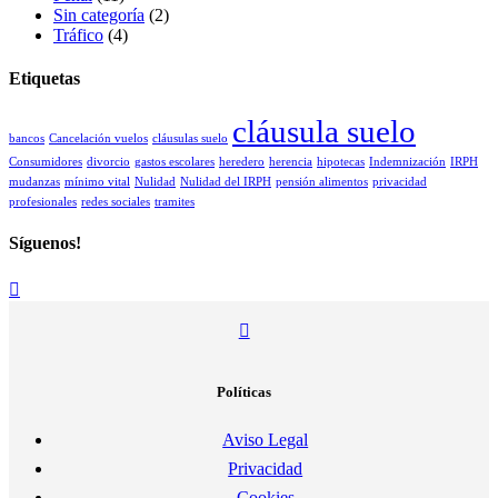
Sin categoría
(2)
Tráfico
(4)
Etiquetas
cláusula suelo
bancos
Cancelación vuelos
cláusulas suelo
Consumidores
divorcio
gastos escolares
heredero
herencia
hipotecas
Indemnización
IRPH
mudanzas
mínimo vital
Nulidad
Nulidad del IRPH
pensión alimentos
privacidad
profesionales
redes sociales
tramites
Síguenos!
Políticas
Aviso Legal
Privacidad
Cookies