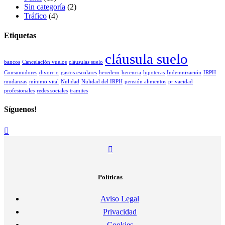
Sin categoría
(2)
Tráfico
(4)
Etiquetas
cláusula suelo
bancos
Cancelación vuelos
cláusulas suelo
Consumidores
divorcio
gastos escolares
heredero
herencia
hipotecas
Indemnización
IRPH
mudanzas
mínimo vital
Nulidad
Nulidad del IRPH
pensión alimentos
privacidad
profesionales
redes sociales
tramites
Síguenos!
Políticas
Aviso Legal
Privacidad
Cookies