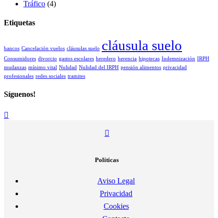
Tráfico
(4)
Etiquetas
cláusula suelo
bancos
Cancelación vuelos
cláusulas suelo
Consumidores
divorcio
gastos escolares
heredero
herencia
hipotecas
Indemnización
IRPH
mudanzas
mínimo vital
Nulidad
Nulidad del IRPH
pensión alimentos
privacidad
profesionales
redes sociales
tramites
Síguenos!
Políticas
Aviso Legal
Privacidad
Cookies